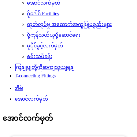
အောင်လက်မှတ်
ဂိုဒေါင် Facilities
ထုတ်လုပ်မှု အထောက်အကူပြုပစ္စည်းများ
ပို့ကုန်သယ်ယူပို့ဆောင်ရေး
မူပိုင်ခွင့်လက်မှတ်
စမ်းသပ်ခန်း
ကြှနျုပျတို့ကိုဆကျသှယျရနျ
T-connecting Fittings
အိမ်
အောင်လက်မှတ်
အောင်လက်မှတ်