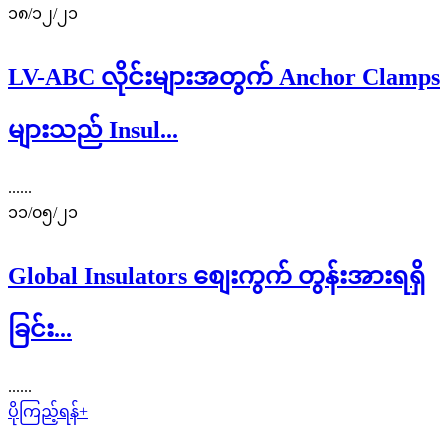
၁၈/၁၂/၂၁
LV-ABC လိုင်းများအတွက် Anchor Clamps
များသည် Insul...
......
၁၁/၀၅/၂၁
Global Insulators စျေးကွက် တွန်းအားရရှိ
ခြင်း...
......
ပိုကြည့်ရန်+