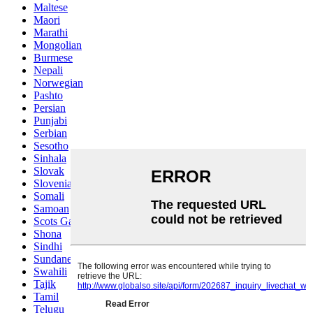
Maltese
Maori
Marathi
Mongolian
Burmese
Nepali
Norwegian
Pashto
Persian
Punjabi
Serbian
Sesotho
Sinhala
Slovak
Slovenian
Somali
Samoan
Scots Gaelic
Shona
Sindhi
Sundanese
Swahili
Tajik
Tamil
Telugu