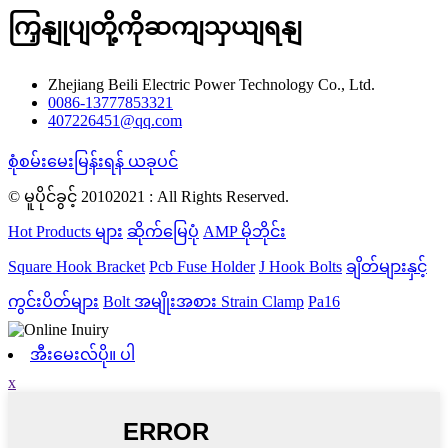
ကြှနျုပျတို့ကိုဆကျသှယျရနျ
Zhejiang Beili Electric Power Technology Co., Ltd.
0086-13777853321
407226451@qq.com
စုံစမ်းမေးမြန်းရန် ယခုပင်
© မူပိုင်ခွင့် 20102021 : All Rights Reserved.
Hot Products များ
ဆိုက်မြေပုံ
AMP မိုဘိုင်း
Square Hook Bracket
Pcb Fuse Holder
J Hook Bolts
ချိတ်များနှင့်
ကွင်းပိတ်များ
Bolt အမျိုးအစား Strain Clamp
Pa16
အီးမေးလ်ပို။ ပါ
x