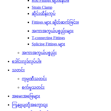
Rod Fittings များနေပါ။
Strain Clamp
ဆိုင်းထိန်းကုပ်
Fittings များ ချိတ်ဆက်ခြင်း။
အကာအကွယ်ပစ္စည်းများ
T-connecting Fittings
Splicing Fittings များ
အကာအကွယ်ပစ္စည်း
ဒေါင်းလုဒ်လုပ်ပါ။
သတင်း
ကုမ္ပဏီသတင်း
စက်မှုသတင်း
အမေးအဖြေများ
ကြှနျုပျတို့အကွောငျး