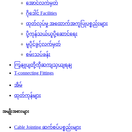
အောင်လက်မှတ်
ဂိုဒေါင် Facilities
ထုတ်လုပ်မှု အထောက်အကူပြုပစ္စည်းများ
ပို့ကုန်သယ်ယူပို့ဆောင်ရေး
မူပိုင်ခွင့်လက်မှတ်
စမ်းသပ်ခန်း
ကြှနျုပျတို့ကိုဆကျသှယျရနျ
T-connecting Fittings
အိမ်
ထုတ်ကုန်များ
အမျိုးအစားများ
Cable Jointing ဆက်စပ်ပစ္စည်းများ