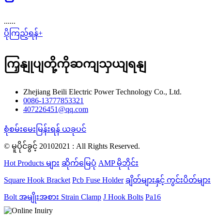
......
ပိုကြည့်ရန်+
ကြှနျုပျတို့ကိုဆကျသှယျရနျ
Zhejiang Beili Electric Power Technology Co., Ltd.
0086-13777853321
407226451@qq.com
စုံစမ်းမေးမြန်းရန် ယခုပင်
© မူပိုင်ခွင့် 20102021 : All Rights Reserved.
Hot Products များ
ဆိုက်မြေပုံ
AMP မိုဘိုင်း
Square Hook Bracket
Pcb Fuse Holder
ချိတ်များနှင့် ကွင်းပိတ်များ
Bolt အမျိုးအစား Strain Clamp
J Hook Bolts
Pa16