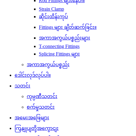
Rod Fittings များနေပါ။
Strain Clamp
ဆိုင်းထိန်းကုပ်
Fittings များ ချိတ်ဆက်ခြင်း။
အကာအကွယ်ပစ္စည်းများ
T-connecting Fittings
Splicing Fittings များ
အကာအကွယ်ပစ္စည်း
ဒေါင်းလုဒ်လုပ်ပါ။
သတင်း
ကုမ္ပဏီသတင်း
စက်မှုသတင်း
အမေးအဖြေများ
ကြှနျုပျတို့အကွောငျး