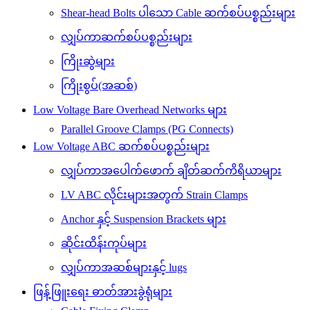
Shear-head Bolts ပါသော Cable ဆက်စပ်ပစ္စည်းများ
လျှပ်ကာဆက်စပ်ပစ္စည်းများ
ကြိုးဆွဲများ
ကြိုးစွပ်(အဆစ်)
Low Voltage Bare Overhead Networks များ
Parallel Groove Clamps (PG Connects)
Low Voltage ABC ဆက်စပ်ပစ္စည်းများ
လျှပ်ကာအပေါက်ဖောက် ချိတ်ဆက်ကိရိယာများ
LV ABC လိုင်းများအတွက် Strain Clamps
Anchor နှင့် Suspension Brackets များ
ဆိုင်းထိန်းကုပ်များ
လျှပ်ကာအဆစ်များနှင့် lugs
ဖြန့်ဖြူးရေး ဓာတ်အားခွဲရုံများ