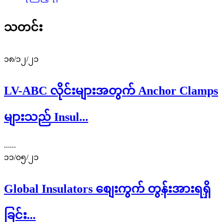
သတင်း
၁၈/၁၂/၂၁
LV-ABC လိုင်းများအတွက် Anchor Clamps
များသည် Insul...
......
၁၁/၀၅/၂၁
Global Insulators စျေးကွက် တွန်းအားရရှိ
ခြင်း...