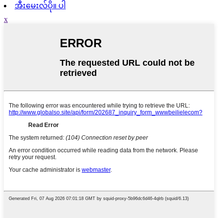
အီးမေးလ်ပို။ ပါ
x