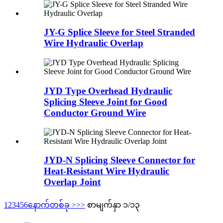
JY-G Splice Sleeve for Steel Stranded
Wire Hydraulic Overlap
JYD Type Overhead Hydraulic
Splicing Sleeve Joint for Good
Conductor Ground Wire
JYD-N Splicing Sleeve Connector for
Heat-Resistant Wire Hydraulic
Overlap Joint
1
2
3
4
5
6
နောက်တစ်ခု >
>>
စာမျက်နှာ ၁/၁၃