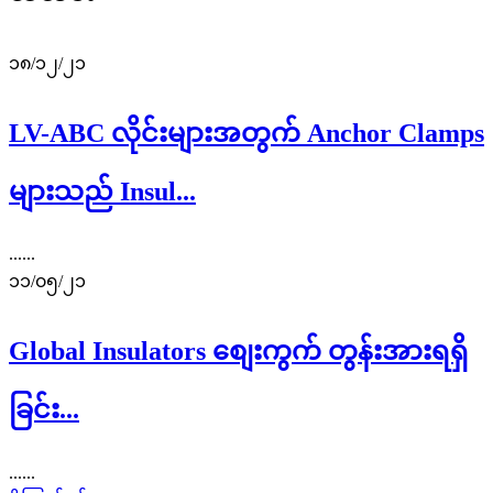
၁၈/၁၂/၂၁
LV-ABC လိုင်းများအတွက် Anchor Clamps
များသည် Insul...
......
၁၁/၀၅/၂၁
Global Insulators စျေးကွက် တွန်းအားရရှိ
ခြင်း...
......