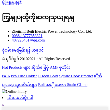
ပိုကြည့်ရန်+
ကြှနျုပျတို့ကိုဆကျသှယျရနျ
Zhejiang Beili Electric Power Technology Co., Ltd.
0086-13777853321
407226451@qq.com
စုံစမ်းမေးမြန်းရန် ယခုပင်
© မူပိုင်ခွင့် 20102021 : All Rights Reserved.
Hot Products များ
ဆိုက်မြေပုံ
AMP မိုဘိုင်း
Pa16
Pcb Fuse Holder
J Hook Bolts
Square Hook Bracket
ချိတ်
များနှင့် ကွင်းပိတ်များ
Bolt အမျိုးအစား Strain Clamp
အီးမေးလ်ပို။ ပါ
x