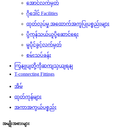
အောင်လက်မှတ်
ဂိုဒေါင် Facilities
ထုတ်လုပ်မှု အထောက်အကူပြုပစ္စည်းများ
ပို့ကုန်သယ်ယူပို့ဆောင်ရေး
မူပိုင်ခွင့်လက်မှတ်
စမ်းသပ်ခန်း
ကြှနျုပျတို့ကိုဆကျသှယျရနျ
T-connecting Fittings
အိမ်
ထုတ်ကုန်များ
အကာအကွယ်ပစ္စည်း
အမျိုးအစားများ