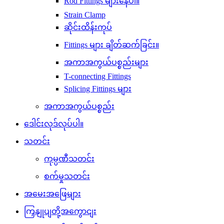
Rod Fittings များနေပါ။
Strain Clamp
ဆိုင်းထိန်းကုပ်
Fittings များ ချိတ်ဆက်ခြင်း။
အကာအကွယ်ပစ္စည်းများ
T-connecting Fittings
Splicing Fittings များ
အကာအကွယ်ပစ္စည်း
ဒေါင်းလုဒ်လုပ်ပါ။
သတင်း
ကုမ္ပဏီသတင်း
စက်မှုသတင်း
အမေးအဖြေများ
ကြှနျုပျတို့အကွောငျး